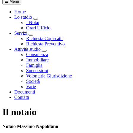
Menu
Home
Lo studio
Visualizza menù di secondo livello
I Notai
Orari Ufficio
Servizi
Visualizza menù di secondo livello
Richiesta Copia atti
Richiesta Preventivo
Attività studio
Visualizza menù di secondo livello
Consulenza
Immobiliare
Famiglia
Successioni
Volontaria Giurisdizione
Società
Varie
Documenti
Contatti
Il notaio
Notaio Massimo Napolitano